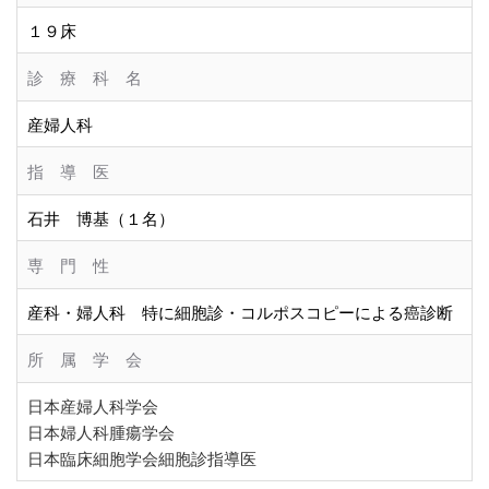
１９床
診 療 科 名
産婦人科
指 導 医
石井 博基
（１名）
専 門 性
産科・婦人科 特に細胞診・コルポスコピーによる癌診断
所 属 学 会
日本産婦人科学会
日本婦人科腫瘍学会
日本臨床細胞学会細胞診指導医